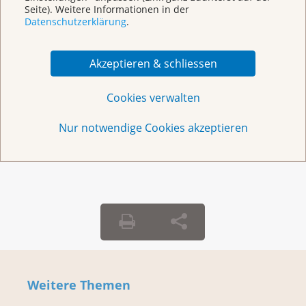
KrebsInfo
Seite). Weitere Informationen in der
Datenschutzerklärung
.
0800 11 88 11
Montag – Freitag: 10 – 18 Uhr
Akzeptieren & schliessen
E-Mail
mailto:krebsinfo@krebsliga.ch
Cookies verwalten
Chat
KrebsInfo
Montag – Freitag: 10 – 18 Uhr
Nur notwendige Cookies akzeptieren
Weitere Themen