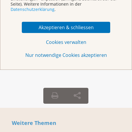
KrebsInfo
Seite). Weitere Informationen in der
Datenschutzerklärung
.
0800 11 88 11
Montag – Freitag: 10 – 18 Uhr
Akzeptieren & schliessen
E-Mail
mailto:krebsinfo@krebsliga.ch
Cookies verwalten
Chat
KrebsInfo
Montag – Freitag: 10 – 18 Uhr
Nur notwendige Cookies akzeptieren
Weitere Themen