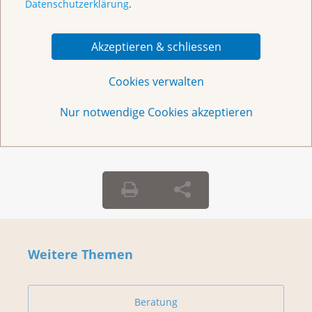
Datenschutzerklärung
.
Montag – Freitag: 10 – 18 Uhr
E-Mail
mailto:krebsinfo@krebsliga.ch
Akzeptieren & schliessen
Chat
KrebsInfo
Cookies verwalten
Montag – Freitag: 10 – 18 Uhr
Nur notwendige Cookies akzeptieren
Weitere Themen
Beratung