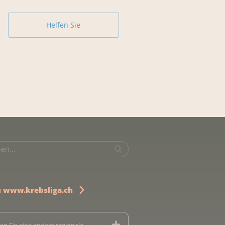
Helfen Sie
u www.krebsliga.ch
en Sie eine andere regionale