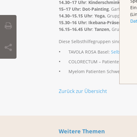
Spe
14.30–17 Uhr
:
Kinderschminken,
Gar
Ein
15–17 Uhr: Dot-Painting
, Garten
(Li
14.30–
15.15 Uhr
:
Yoga,
Gruppenraum 
Da
15.30–16 Uhr: Ikebana-Präsentation,
16.15–16.45 Uhr
:
Tanzen,
Gruppenrau
Diese Selbsthilfegruppen sind dieses
TAVOLA ROSA Basel:
Selbsthilfe 
COLORECTUM – Patientennetz D
Myelom Patienten Schweiz (MPS)
Zurück zur Übersicht
Weitere Themen