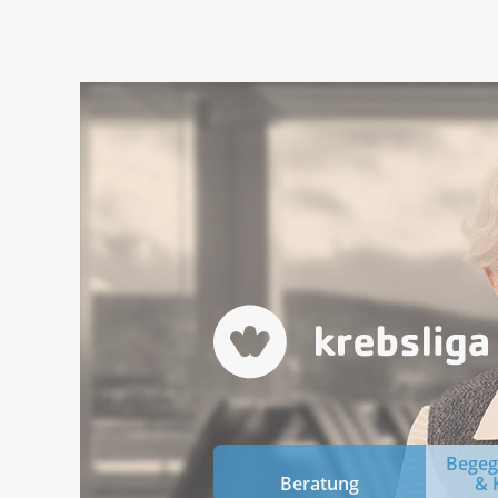
Bege
Beratung
& 