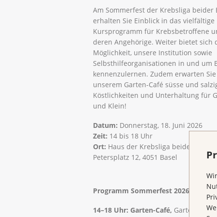
Am Sommerfest der Krebsliga beider 
erhalten Sie Einblick in das vielfältige
Kursprogramm für Krebsbetroffene u
deren Angehörige. Weiter bietet sich 
Möglichkeit, unsere Institution sowie
Selbsthilfeorganisationen in und um 
kennenzulernen. Zudem erwarten Sie
unserem Garten-Café süsse und salzi
Köstlichkeiten und Unterhaltung für 
und Klein!
Datum:
Donnerstag, 18. Juni 2026
Zeit:
14 bis 18 Uhr
Ort:
Haus der Krebsliga beider Basel,
Pr
Petersplatz 12, 4051 Basel
Wir
Nut
Programm Sommerfest 2026
Pri
Wen
14–18 Uhr: Garten-Café,
Garten