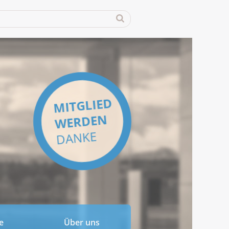
MITGLIED
WERDEN
DANKE
e
Über uns