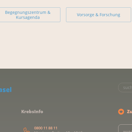
Begegnungszentrum &
Vorsorge & Forschung
Kursagenda
KrebsInfo
Z
0800 11 88 11
Wähl