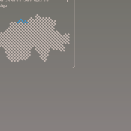
sliga
sliga Aargau
sliga beider Basel
sliga Bern
sliga Freiburg
e genevoise contre le cancer
bsliga Graubünden
e jurassienne contre le cancer