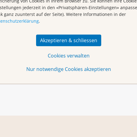
icherung von Cookies in Ihrem Browser zu. Sie können Ihre Cookie
ten
stellungen jederzeit in den «Privatsphären-Einstellungen» anpass
nk ganz zuunterst auf der Seite). Weitere Informationen in der
2. OG
tenschutzerklärung
.
Garten
m 2. OG
Akzeptieren & schliessen
 Jahr am Sommerfest mit dabei:
bei Brustkrebs | TAVOLA ROSA BASEL
Cookies verwalten
armkrebs:
COLORECTUM – Patientennetz Darmkrebs
Nur notwendige Cookies akzeptieren
:
Myelom Patienten Schweiz (MPS) |