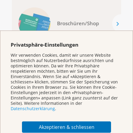
Broschüren/Shop
Privatsphäre-Einstellungen
Wir verwenden Cookies, damit wir unsere Website
bestmöglich auf Nutzerbedürfnisse ausrichten und
optimieren können. Da wir Ihre Privatsphäre
KrebsInfo
respektieren möchten, bitten wir Sie um ihr
Einverständnis. Wenn Sie auf «Akzeptieren &
0800 11 88 11
schliessen» klicken, stimmen Sie der Speicherung von
Montag – Freitag: 10 – 18 Uhr
Cookies in Ihrem Browser zu. Sie können Ihre Cookie-
Einstellungen jederzeit in den «Privatsphären-
E-Mail
Einstellungen» anpassen (Link ganz zuunterst auf der
mailto:krebsinfo@krebsliga.ch
Seite). Weitere Informationen in der
Datenschutzerklärung
.
Chat
KrebsInfo
Montag – Freitag: 10 – 18 Uhr
Akzeptieren & schliessen