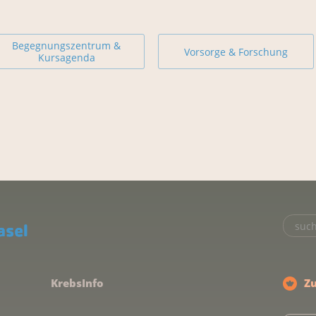
Begegnungszentrum &
Vorsorge & Forschung
Kursagenda
KrebsInfo
Z