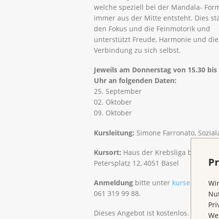
welche speziell bei der Mandala- For
immer aus der Mitte entsteht. Dies st
den Fokus und die Feinmotorik und
unterstützt Freude, Harmonie und die
Verbindung zu sich selbst.
Jeweils am Donnerstag von 15.30 bis
Uhr an folgenden Daten:
25. September
02. Oktober
09. Oktober
Kursleitung:
Simone Farronato, Sozial
Kursort:
Haus der Krebsliga beider Ba
Pr
Petersplatz 12, 4051 Basel
Anmeldung
bitte unter
kurse@klbb.c
Wir
061 319 99 88.
Nut
Pri
Dieses Angebot ist kostenlos. Spende
Wen