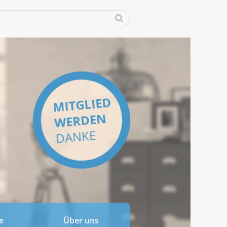
MITGLIED
WERDEN
DANKE
e
Über uns