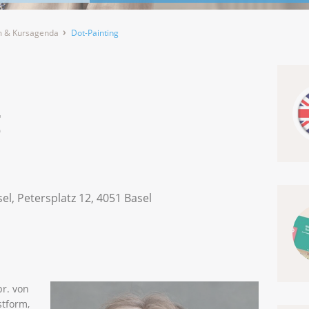
 & Kursagenda
Dot-Painting
g
el, Petersplatz 12, 4051 Basel
pr. von
stform,