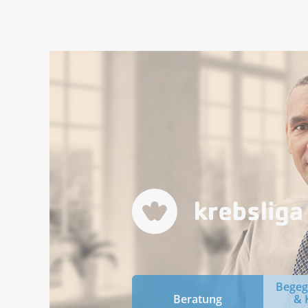
Bege
Beratung
& 