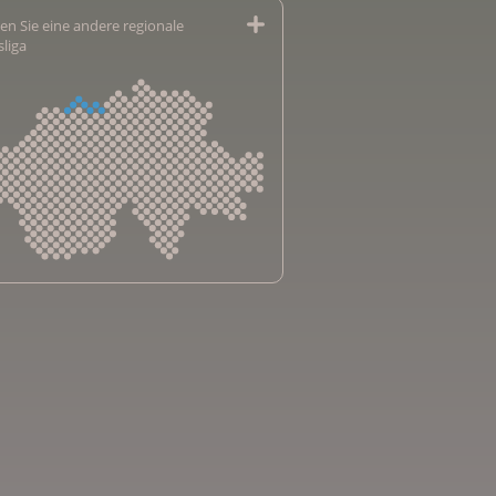
en Sie eine andere regionale
sliga
sliga Aargau
sliga beider Basel
sliga Bern
sliga Freiburg
e genevoise contre le cancer
bsliga Graubünden