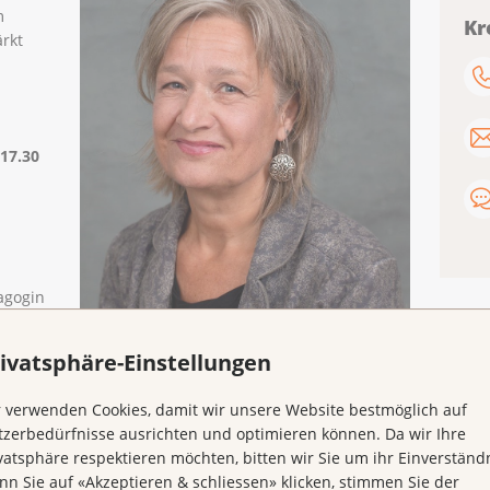
m
Kr
ärkt
 17.30
agogin
sel,
Simone Farronato
ivatsphäre-Einstellungen
h
oder
 verwenden Cookies, damit wir unsere Website bestmöglich auf
zerbedürfnisse ausrichten und optimieren können. Da wir Ihre
vatsphäre respektieren möchten, bitten wir Sie um ihr Einverständn
n sind
n Sie auf «Akzeptieren & schliessen» klicken, stimmen Sie der