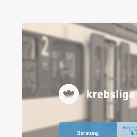
Bege
Beratung
& 