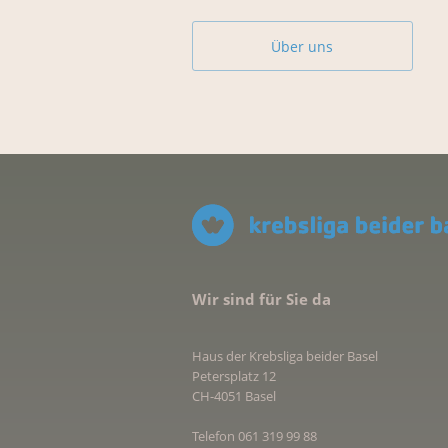
Über uns
Wir sind für Sie da
Haus der Krebsliga beider Basel
Petersplatz 12
CH-4051 Basel
Telefon 061 319 99 88