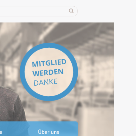
MITGLIED
WERDEN
DANKE
e
Über uns