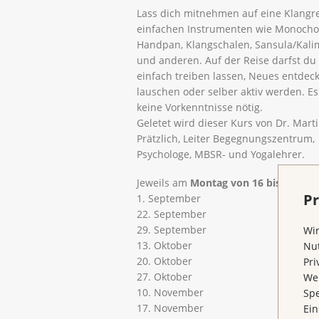
Lass dich mitnehmen auf eine Klangre
einfachen Instrumenten wie Monocho
Handpan, Klangschalen, Sansula/Kal
und anderen. Auf der Reise darfst du
einfach treiben lassen, Neues entdec
lauschen oder selber aktiv werden. Es
keine Vorkenntnisse nötig.
Geletet wird dieser Kurs von Dr. Mart
Prätzlich, Leiter Begegnungszentrum,
Psychologe, MBSR- und Yogalehrer.
Jeweils am
Montag von 16 bis 17 Uhr
Pr
1. September
22. September
29. September
Wir
13. Oktober
Nut
20. Oktober
Pri
27. Oktober
Wen
10. November
Spe
17. November
Ein