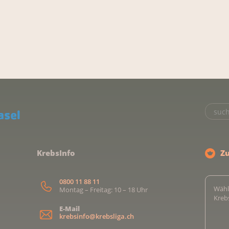
KrebsInfo
Z
0800 11 88 11
Wähl
Montag – Freitag: 10 – 18 Uhr
Kreb
E-Mail
krebsinfo@krebsliga.ch