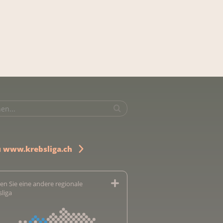
u www.krebsliga.ch
en Sie eine andere regionale
sliga