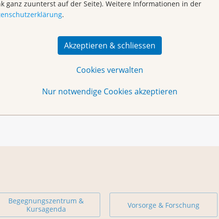
nk ganz zuunterst auf der Seite). Weitere Informationen in der
tenschutzerklärung
.
319 99 88 bis spätestens 12.00 Uhr am Kurstag.
iter Begegnungszentrum, Psychologe, MBSR- & Yogalehrer
Akzeptieren & schliessen
n sind herzlich willkommen. Wir freuen uns über jeden
Cookies verwalten
Nur notwendige Cookies akzeptieren
Begegnungszentrum &
Vorsorge & Forschung
Kursagenda