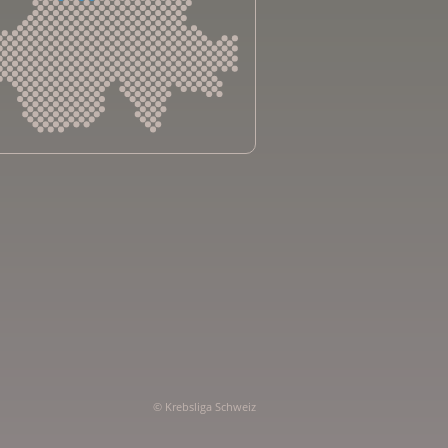
sliga Aargau
sliga beider Basel
sliga Bern
sliga Freiburg
e genevoise contre le cancer
bsliga Graubünden
e jurassienne contre le cancer
e neuchâteloise contre le cancer
sliga Ostschweiz
© Krebsliga Schweiz
sliga Schaffhausen