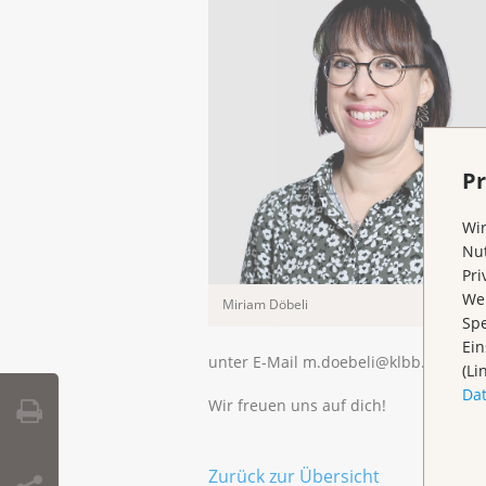
Pr
Wir
Nut
Pri
Wen
Miriam Döbeli
Spe
Ein
unter E-Mail m.doebeli@klbb.ch oder 
(Li
Da
Wir freuen uns auf dich!
Zurück zur Übersicht