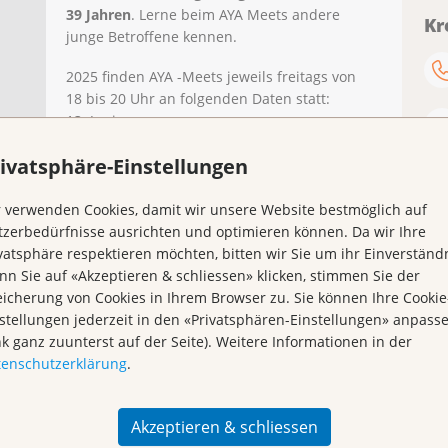
39 Jahren
. Lerne beim AYA Meets andere
Kr
junge Betroffene kennen.
2025 finden AYA -Meets jeweils freitags von
18 bis 20 Uhr an folgenden Daten statt:
13. Juni
31. Oktober
ivatsphäre-Einstellungen
Die Veranstaltung findet jeweils statt im
Haus der Krebsliga beider Basel
 verwenden Cookies, damit wir unsere Website bestmöglich auf
Petersplatz 12
zerbedürfnisse ausrichten und optimieren können. Da wir Ihre
4051 Basel
vatsphäre respektieren möchten, bitten wir Sie um ihr Einverständn
n Sie auf «Akzeptieren & schliessen» klicken, stimmen Sie der
Für die Anmeldung und weitere
icherung von Cookies in Ihrem Browser zu. Sie können Ihre Cookie
Informationen steht dir Miriam Döbeli gerne
stellungen jederzeit in den «Privatsphären-Einstellungen» anpass
Telefon 061 531 99 26 zur Verfügung.
nk ganz zuunterst auf der Seite). Weitere Informationen in der
tenschutzerklärung
.
Akzeptieren & schliessen