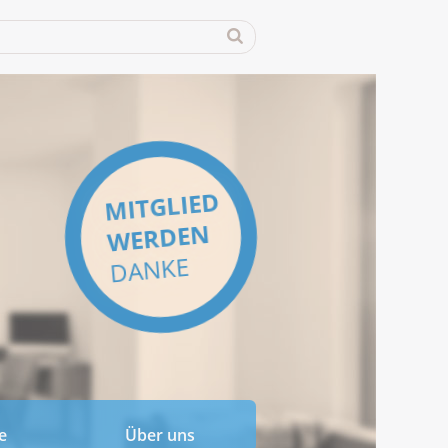
MITGLIED
WERDEN
DANKE
e
Über uns