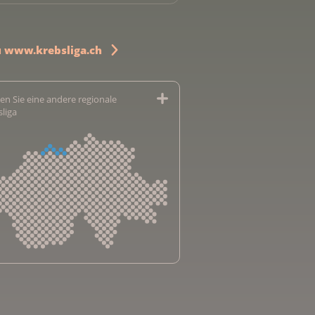
u www.krebsliga.ch
en Sie eine andere regionale
sliga
sliga Aargau
sliga beider Basel
sliga Bern