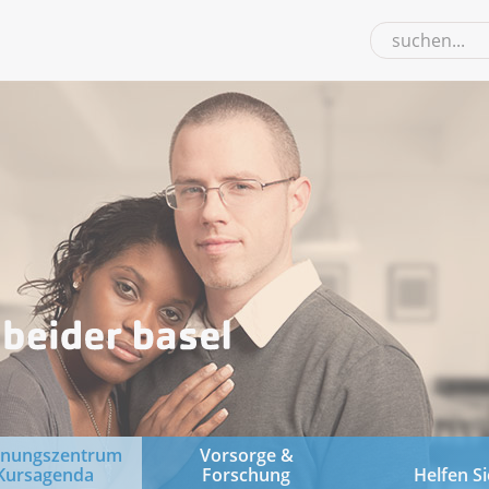
gnungszentrum
Vorsorge &
Kursagenda
Forschung
Helfen Si