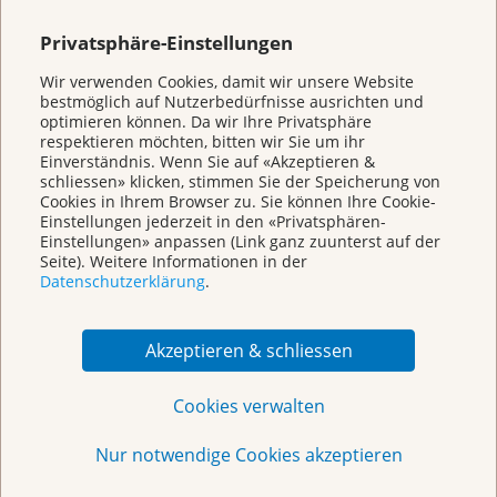
KrebsInfo
Privatsphäre-Einstellungen
0800 11 88 11
Montag – Freitag: 10 – 18 Uhr
Wir verwenden Cookies, damit wir unsere Website
E-Mail
bestmöglich auf Nutzerbedürfnisse ausrichten und
mailto:krebsinfo@krebsliga.ch
optimieren können. Da wir Ihre Privatsphäre
respektieren möchten, bitten wir Sie um ihr
Einverständnis. Wenn Sie auf «Akzeptieren &
Chat
schliessen» klicken, stimmen Sie der Speicherung von
KrebsInfo
Cookies in Ihrem Browser zu. Sie können Ihre Cookie-
Montag – Freitag: 10 – 18 Uhr
Einstellungen jederzeit in den «Privatsphären-
Einstellungen» anpassen (Link ganz zuunterst auf der
Seite). Weitere Informationen in der
Datenschutzerklärung
.
Akzeptieren & schliessen
Cookies verwalten
Nur notwendige Cookies akzeptieren
Weitere Themen