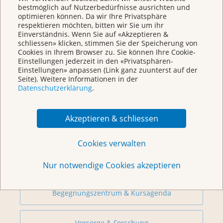
KrebsInfo
bestmöglich auf Nutzerbedürfnisse ausrichten und
Montag – Freitag: 10 – 18 Uhr
optimieren können. Da wir Ihre Privatsphäre
respektieren möchten, bitten wir Sie um ihr
Einverständnis. Wenn Sie auf «Akzeptieren &
schliessen» klicken, stimmen Sie der Speicherung von
Cookies in Ihrem Browser zu. Sie können Ihre Cookie-
Einstellungen jederzeit in den «Privatsphären-
Einstellungen» anpassen (Link ganz zuunterst auf der
Seite). Weitere Informationen in der
Datenschutzerklärung
.
Akzeptieren & schliessen
Weitere Themen
Cookies verwalten
Beratung
Nur notwendige Cookies akzeptieren
Begegnungszentrum & Kursagenda
Vorsorge & Forschung