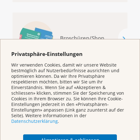
Broschüren/Shop
Privatsphäre-Einstellungen
Wir verwenden Cookies, damit wir unsere Website
bestmöglich auf Nutzerbedürfnisse ausrichten und
optimieren können. Da wir Ihre Privatsphäre
respektieren möchten, bitten wir Sie um ihr
KrebsInfo
Einverständnis. Wenn Sie auf «Akzeptieren &
schliessen» klicken, stimmen Sie der Speicherung von
0800 11 88 11
Cookies in Ihrem Browser zu. Sie können Ihre Cookie-
Montag – Freitag: 10 – 18 Uhr
Einstellungen jederzeit in den «Privatsphären-
Einstellungen» anpassen (Link ganz zuunterst auf der
E-Mail
Seite). Weitere Informationen in der
mailto:krebsinfo@krebsliga.ch
Datenschutzerklärung
.
Chat
KrebsInfo