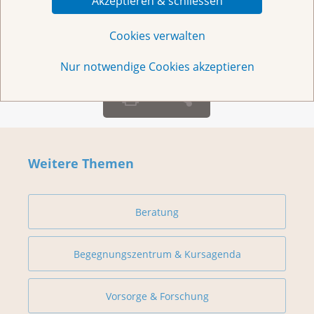
Akzeptieren & schliessen
Montag – Freitag: 10 – 18 Uhr
Cookies verwalten
Nur notwendige Cookies akzeptieren
Weitere Themen
Beratung
Begegnungszentrum & Kursagenda
Vorsorge & Forschung