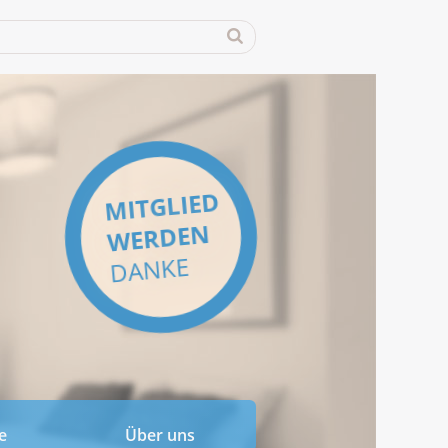
MITGLIED
WERDEN
DANKE
e
Über uns