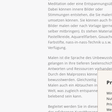
Meditation oder eine Entspannungsü
Dabei können innere Bilder oder
Stimmungen entstehen, die Sie maler
umsetzen können. Sie können auch fr
Bilder malen oder nach Vorlage (gern
selber mitbringen). Es stehen Materia
Pastellkreide, Aquarellfarben, Gouach
Farbstifte, nass-in-nass-Technik u.s.w.
Verfügung.
Malen ist die Sprache des Unbewusste
gelangen in Ihre tieferen Seelenschic
Antworten und Ressourcen vorhanden
Durch den Malprozess können sie Ih
bewusstwerden. Gleichzeitig ermöglic
Pr
Malen auch ein Abtauchen in eine an
Welt, was zugleich entspannend und
Wir
belebend sein kann.
Nut
Pri
Begleitet werden Sie in diesem Proze
Wen
der erfahrenen Kunsttherapeutin Chri