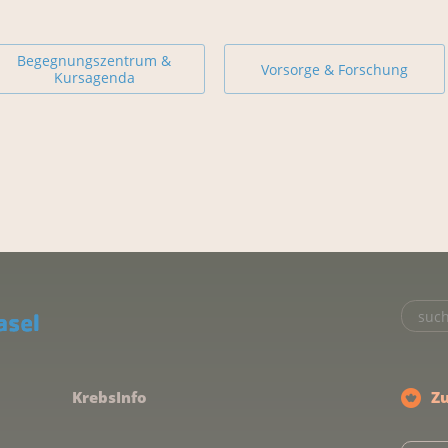
Begegnungszentrum &
Vorsorge & Forschung
Kursagenda
KrebsInfo
Z