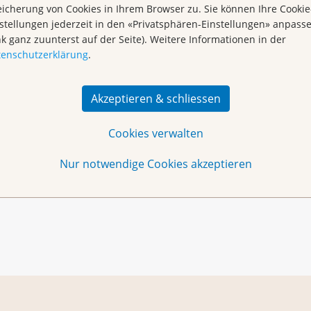
icherung von Cookies in Ihrem Browser zu. Sie können Ihre Cookie
stellungen jederzeit in den «Privatsphären-Einstellungen» anpass
nk ganz zuunterst auf der Seite). Weitere Informationen in der
tenschutzerklärung
.
Akzeptieren & schliessen
Christina Gröhbiel
h
oder
orher.
Cookies verwalten
n sind herzlich willkommen. Wir freuen uns über jeden
Nur notwendige Cookies akzeptieren