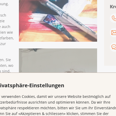
bung.
Kr
isch
eie
e auch
lien wie
efarben,
 zur
n. Sie
hten, wo
 sind.
nen
ht das
ivatsphäre-Einstellungen
dere
 verwenden Cookies, damit wir unsere Website bestmöglich auf
zerbedürfnisse ausrichten und optimieren können. Da wir Ihre
vatsphäre respektieren möchten, bitten wir Sie um ihr Einverständn
ss von
n Sie auf «Akzeptieren & schliessen» klicken, stimmen Sie der
stina