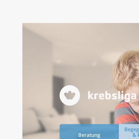
Bege
Beratung
& 