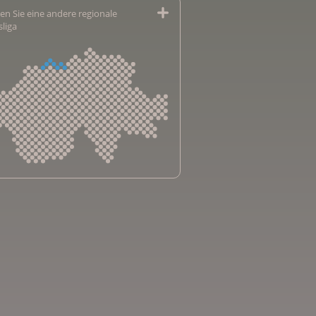
en Sie eine andere regionale
sliga
sliga Aargau
sliga beider Basel
sliga Bern
sliga Freiburg
e genevoise contre le cancer
bsliga Graubünden
e jurassienne contre le cancer