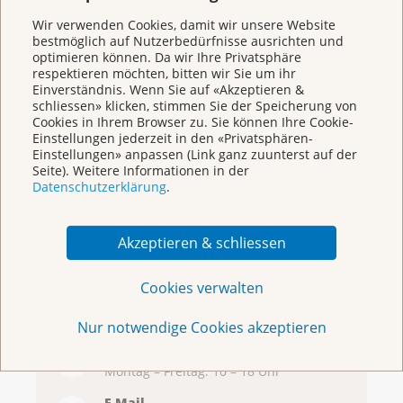
Cancer League
Wir verwenden Cookies, damit wir unsere Website
Basel
bestmöglich auf Nutzerbedürfnisse ausrichten und
optimieren können. Da wir Ihre Privatsphäre
respektieren möchten, bitten wir Sie um ihr
Einverständnis. Wenn Sie auf «Akzeptieren &
schliessen» klicken, stimmen Sie der Speicherung von
Cookies in Ihrem Browser zu. Sie können Ihre Cookie-
Einstellungen jederzeit in den «Privatsphären-
Einstellungen» anpassen (Link ganz zuunterst auf der
Seite). Weitere Informationen in der
Datenschutzerklärung
.
Broschüren/Shop
Akzeptieren & schliessen
Cookies verwalten
KrebsInfo
Nur notwendige Cookies akzeptieren
0800 11 88 11
Montag – Freitag: 10 – 18 Uhr
E-Mail