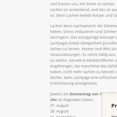
und freuen uns, mit Ihnen zu lachen.
Lachen ist ansteckend, und das ist au
so. Denn Lachen belebt Körper und Ge
Lachen kann nachweislich die Stimm
heben, Stress reduzieren und Schme
verringern. Das einzigartige Konzept 
Lachyogas bietet Gelegenheit grundlo
lachen zu lernen. Humor und Witz sin
Voraussetzungen. Es reicht völlig aus,
zu wollen. Gerade Krebsbetroffenen 
Angehörigen, die manchmal das Gefü
haben, nicht mehr lachen zu können 
dürfen, kann Lachyoga eine erfrische
Erleichterung ermöglichen.
Jeweils am
Donnerstag von 10.30 bis 
Uhr
an folgenden Daten:
Pr
07. August
28. August
11. September
Wir