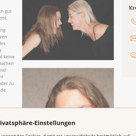
Kr
ch gut
ist.
ung
rzen
des
s
d keine
 lachen
und
hl
oder zu
nde
11.30
ivatsphäre-Einstellungen
 verwenden Cookies, damit wir unsere Website bestmöglich auf