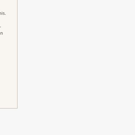
is.
-
en