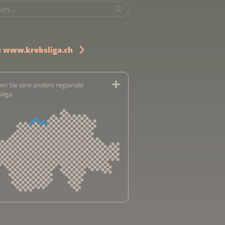
u www.krebsliga.ch
en Sie eine andere regionale
sliga
sliga Aargau
sliga beider Basel