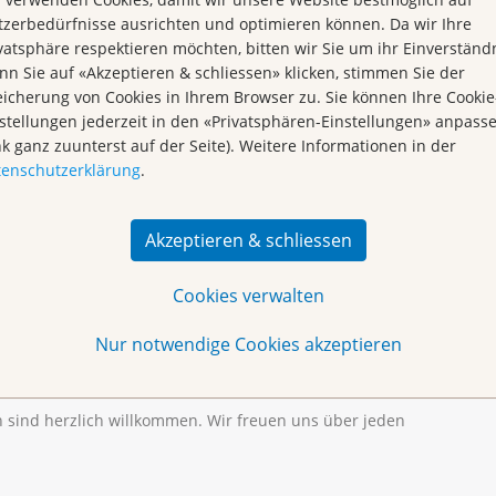
zerbedürfnisse ausrichten und optimieren können. Da wir Ihre
vatsphäre respektieren möchten, bitten wir Sie um ihr Einverständn
n Sie auf «Akzeptieren & schliessen» klicken, stimmen Sie der
icherung von Cookies in Ihrem Browser zu. Sie können Ihre Cookie
stellungen jederzeit in den «Privatsphären-Einstellungen» anpass
nk ganz zuunterst auf der Seite). Weitere Informationen in der
tenschutzerklärung
.
 online
Akzeptieren & schliessen
Stephanie Dicke
hrerin
Cookies verwalten
Nur notwendige Cookies akzeptieren
ch
oder per Telefon 061 319 99 88 bis einen Arbeitstag
n sind herzlich willkommen. Wir freuen uns über jeden