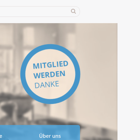
MITGLIED
WERDEN
DANKE
e
Über uns