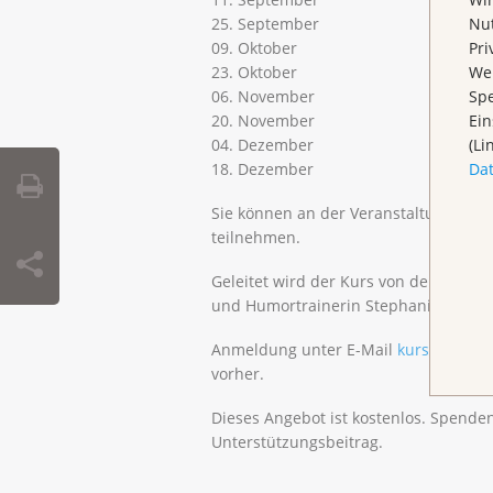
25. September
Nut
09. Oktober
Pri
23. Oktober
Wen
06. November
Spe
20. November
Ein
04. Dezember
(Li
18. Dezember
Da
Sie können an der Veranstaltung auch
teilnehmen.
Geleitet wird der Kurs von der Yogale
und Humortrainerin Stephanie Dicke.
Anmeldung unter E-Mail
kurse@klbb.
vorher.
Dieses Angebot ist kostenlos. Spende
Unterstützungsbeitrag.