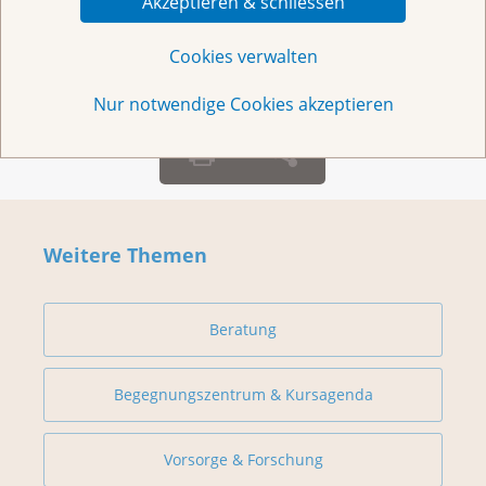
Akzeptieren & schliessen
Montag – Freitag: 10 – 18 Uhr
Cookies verwalten
Nur notwendige Cookies akzeptieren
Weitere Themen
Beratung
Begegnungszentrum & Kursagenda
Vorsorge & Forschung