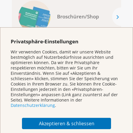
Broschüren/Shop
Privatsphäre-Einstellungen
Wir verwenden Cookies, damit wir unsere Website
bestmöglich auf Nutzerbedürfnisse ausrichten und
KrebsInfo
optimieren können. Da wir Ihre Privatsphäre
respektieren möchten, bitten wir Sie um ihr
0800 11 88 11
Einverständnis. Wenn Sie auf «Akzeptieren &
Montag – Freitag: 10 – 18 Uhr
schliessen» klicken, stimmen Sie der Speicherung von
Cookies in Ihrem Browser zu. Sie können Ihre Cookie-
E-Mail
Einstellungen jederzeit in den «Privatsphären-
mailto:krebsinfo@krebsliga.ch
Einstellungen» anpassen (Link ganz zuunterst auf der
Seite). Weitere Informationen in der
Chat
Datenschutzerklärung
.
KrebsInfo
Montag – Freitag: 10 – 18 Uhr
Akzeptieren & schliessen