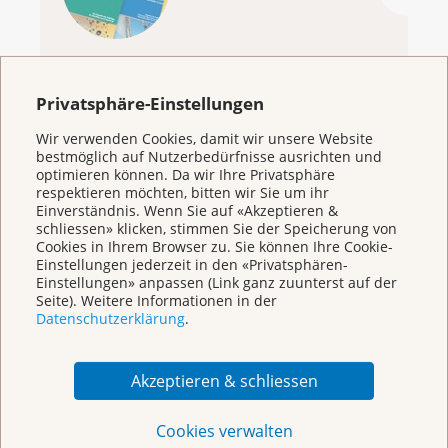
Privatsphäre-Einstellungen
KrebsInfo
Wir verwenden Cookies, damit wir unsere Website
bestmöglich auf Nutzerbedürfnisse ausrichten und
0800 11 88 11
optimieren können. Da wir Ihre Privatsphäre
Montag – Freitag: 10 – 18 Uhr
respektieren möchten, bitten wir Sie um ihr
Einverständnis. Wenn Sie auf «Akzeptieren &
E-Mail
schliessen» klicken, stimmen Sie der Speicherung von
mailto:krebsinfo@krebsliga.ch
Cookies in Ihrem Browser zu. Sie können Ihre Cookie-
Einstellungen jederzeit in den «Privatsphären-
Chat
Einstellungen» anpassen (Link ganz zuunterst auf der
KrebsInfo
Seite). Weitere Informationen in der
Montag – Freitag: 10 – 18 Uhr
Datenschutzerklärung
.
Akzeptieren & schliessen
Cookies verwalten