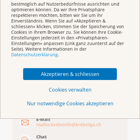
bestmöglich auf Nutzerbedürfnisse ausrichten und
optimieren können. Da wir Ihre Privatsphäre
respektieren möchten, bitten wir Sie um ihr
Einverständnis. Wenn Sie auf «Akzeptieren &
schliessen» klicken, stimmen Sie der Speicherung von
Cookies in Ihrem Browser zu. Sie können Ihre Cookie-
Einstellungen jederzeit in den «Privatsphären-
Einstellungen» anpassen (Link ganz zuunterst auf der
Broschüren/Shop
Seite). Weitere Informationen in der
Datenschutzerklärung
.
Akzeptieren & schliessen
Cookies verwalten
KrebsInfo
0800 11 88 11
Nur notwendige Cookies akzeptieren
Montag – Freitag: 10 – 18 Uhr
E-Mail
mailto:krebsinfo@krebsliga.ch
Chat