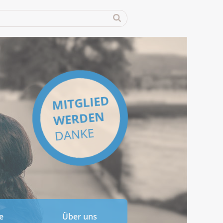
MITGLIED
WERDEN
DANKE
e
Über uns