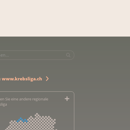
u www.krebsliga.ch
en Sie eine andere regionale
sliga