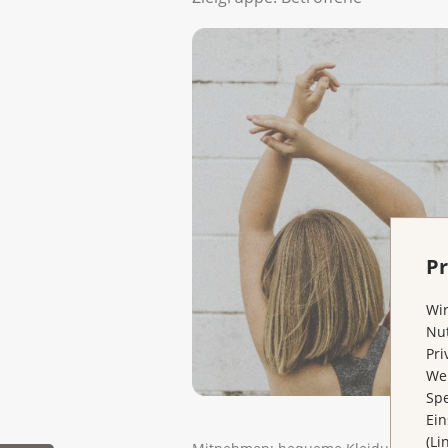
Pr
Wir
Nut
Pri
Wen
Spe
Ein
(Li