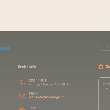
KrebsInfo
Z
0800 11 88 11
Wähl
Montag – Freitag: 10 – 18 Uhr
Kreb
E-Mail
krebsinfo@krebsliga.ch
Chat