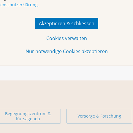
tenschutzerklärung
.
ch
oder per Telefon 061 319 99 88 bis einen Arbeitstag
Akzeptieren & schliessen
n sind herzlich willkommen. Wir freuen uns über jeden
Cookies verwalten
Nur notwendige Cookies akzeptieren
Begegnungszentrum &
Vorsorge & Forschung
Kursagenda