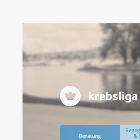
Bege
Beratung
& 