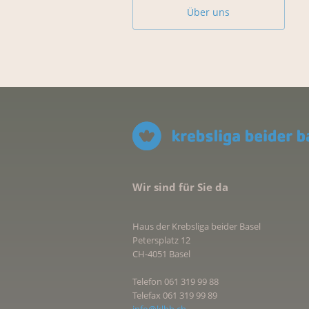
Über uns
Wir sind für Sie da
Haus der Krebsliga beider Basel
Petersplatz 12
CH-4051 Basel
Telefon 061 319 99 88
Telefax 061 319 99 89
info@klbb.ch