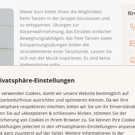
Dieser Kurs bietet Ihnen die Möglichkeit,
Kr
beim Tanzen in der Gruppe loszulassen und
zu entspannen. Übungen zur
Körperwahrnehmung, das Einüben einfacher
Bewegnungsabfolgen, das freie Tanzen sowie
Entspannungsübungen bilden die
Grundelemente einer Tanzstunde. Lassen Sie
sich von der Musik inspirieren. Es sind keine
Vorkenntnisse nötig.
Jeweils am Dienstag von 17.45 bis 19.15 Uhr
ivatsphäre-Einstellungen
im Haus der Krebsliga beider Basel,
Petersplatz 12 an diesen Daten:
 verwenden Cookies, damit wir unsere Website bestmöglich auf
05. August
zerbedürfnisse ausrichten und optimieren können. Da wir Ihre
02. September
vatsphäre respektieren möchten, bitten wir Sie um ihr Einverständn
07. Oktober
n Sie auf «Akzeptieren & schliessen» klicken, stimmen Sie der
04. November
icherung von Cookies in Ihrem Browser zu. Sie können Ihre Cookie
02. Dezember
stellungen jederzeit in den «Privatsphären-Einstellungen» anpass
nk ganz zuunterst auf der Seite). Weitere Informationen in der