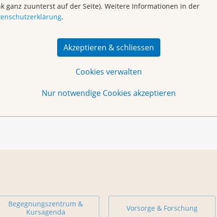
nk ganz zuunterst auf der Seite). Weitere Informationen in der
tenschutzerklärung
.
ch
oder per Telefon 061 319 99 88.
Akzeptieren & schliessen
n Begegnungszentrum, Sozialpädagogin FH, CAS
Cookies verwalten
tal angeboten. Die Daten finden Sie in der
Agenda
.
Nur notwendige Cookies akzeptieren
Begegnungszentrum &
Vorsorge & Forschung
Kursagenda