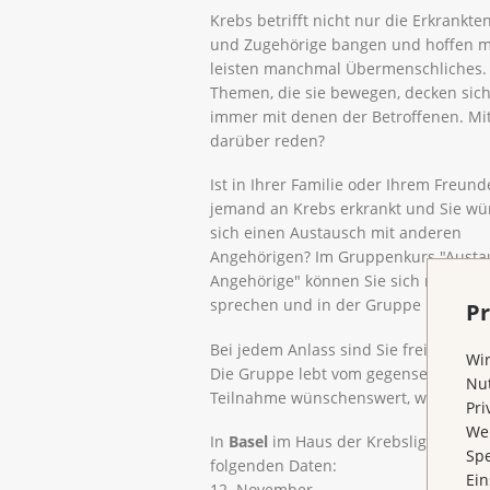
Krebs betrifft nicht nur die Erkrankte
und Zugehörige bangen und hoffen mi
leisten manchmal Übermenschliches.
Themen, die sie bewegen, decken sich
immer mit denen der Betroffenen. M
darüber reden?
Ist in Ihrer Familie oder Ihrem Freund
jemand an Krebs erkrankt und Sie w
sich einen Austausch mit anderen
Angehörigen? Im Gruppenkurs "Austa
Angehörige" können Sie sich mit ande
sprechen und in der Gruppe Unterstü
Pr
Bei jedem Anlass sind Sie frei und a
Wir
Die Gruppe lebt vom gegenseitigen Au
Nut
Teilnahme wünschenswert, wenn auch
Pri
Wen
In
Basel
im
Haus der Krebsliga beider 
Spe
folgenden Daten:
Ein
12. November