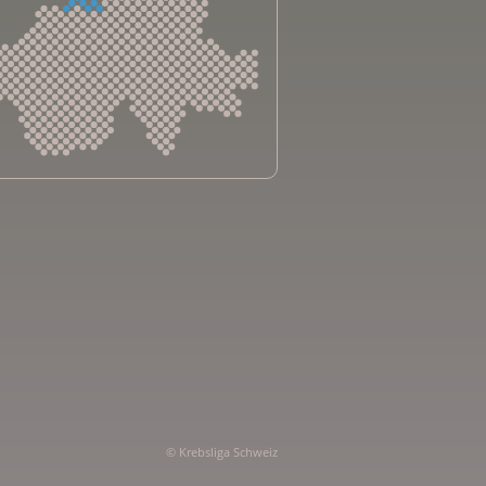
sliga Aargau
sliga beider Basel
sliga Bern
sliga Freiburg
e genevoise contre le cancer
bsliga Graubünden
e jurassienne contre le cancer
e neuchâteloise contre le cancer
sliga Ostschweiz
© Krebsliga Schweiz
sliga Schaffhausen