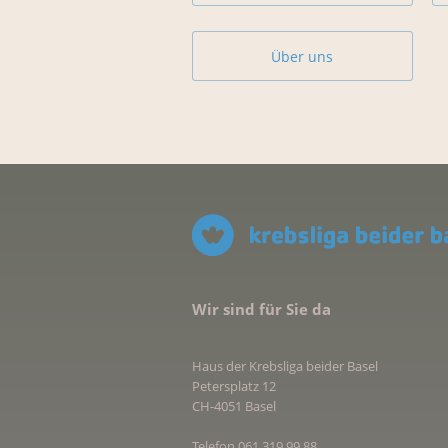
Über uns
Wir sind für Sie da
Haus der Krebsliga beider Basel
Petersplatz 12
CH-4051 Basel
Telefon 061 319 99 88