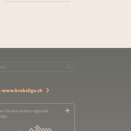
u www.krebsliga.ch
en Sie eine andere regionale
sliga