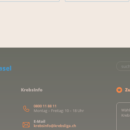
KrebsInfo
Z
0800 11 88 11
Wähl
Montag – Freitag: 10 – 18 Uhr
Kreb
E-Mail
krebsinfo@krebsliga.ch