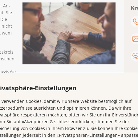
n. An-
Kr
t. Sie
 Die
 nicht
it wem
eskreis
ünschen
usch für
ren Mitbetroffenen treffen, über Ihre Themen
tzung erhalten.
ivatsphäre-Einstellungen
uch herzlich eingeladen, eigene Themen einzubringen.
 verwenden Cookies, damit wir unsere Website bestmöglich auf
stausch. Aus diesem Grund ist eine regelmässige
zerbedürfnisse ausrichten und optimieren können. Da wir Ihre
 nicht Voraussetzung.
vatsphäre respektieren möchten, bitten wir Sie um ihr Einverständn
n Sie auf «Akzeptieren & schliessen» klicken, stimmen Sie der
Basel, jeweils am
Mittwoch von 17 bis 18.30 Uhr
an
icherung von Cookies in Ihrem Browser zu. Sie können Ihre Cookie
stellungen jederzeit in den «Privatsphären-Einstellungen» anpass