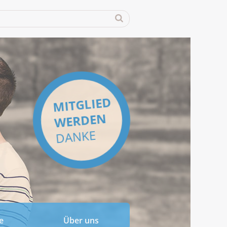
MITGLIED
WERDEN
DANKE
e
Über uns