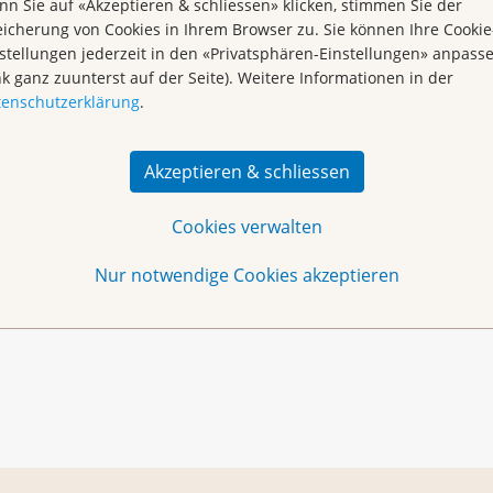
n Sie auf «Akzeptieren & schliessen» klicken, stimmen Sie der
icherung von Cookies in Ihrem Browser zu. Sie können Ihre Cookie
stellungen jederzeit in den «Privatsphären-Einstellungen» anpass
nk ganz zuunterst auf der Seite). Weitere Informationen in der
tenschutzerklärung
.
Akzeptieren & schliessen
ch
oder per Telefon 061 319 99 88 bis einen Arbeitstag
Cookies verwalten
Nur notwendige Cookies akzeptieren
n sind herzlich willkommen. Wir freuen uns über jeden