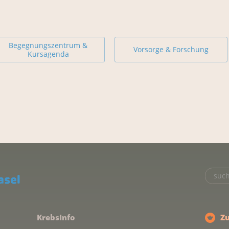
Begegnungszentrum &
Vorsorge & Forschung
Kursagenda
KrebsInfo
Z