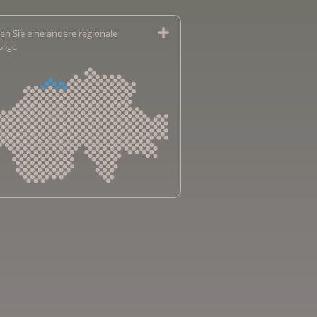
en Sie eine andere regionale
sliga
sliga Aargau
sliga beider Basel
sliga Bern
sliga Freiburg
e genevoise contre le cancer
bsliga Graubünden