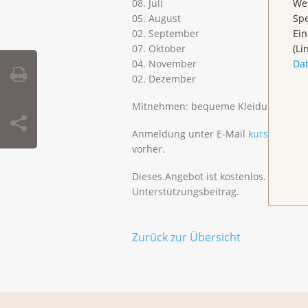
Wen
08. Juli
Spe
05. August
Ein
02. September
(Li
07. Oktober
Da
04. November
02. Dezember
Mitnehmen: bequeme Kleidung
Anmeldung unter E-Mail
kurse@klbb.
vorher.
Dieses Angebot ist kostenlos. Spende
Unterstützungsbeitrag.
Zurück zur Übersicht