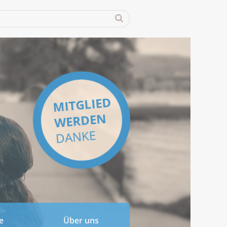
MITGLIED
WERDEN
DANKE
e
Über uns