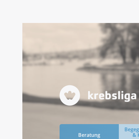
Bege
Beratung
& 