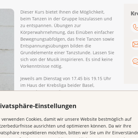
Dieser Kurs bietet Ihnen die Möglichkeit,
Kr
beim Tanzen in der Gruppe loszulassen und
zu entspannen. Übungen zur
Körperwahrnehmung, das Einüben einfacher
Bewegnungsabfolgen, das freie Tanzen sowie
Entspannungsübungen bilden die
Grundelemente einer Tanzstunde. Lassen Sie
sich von der Musik inspirieren. Es sind keine
Vorkenntnisse nötig.
Jeweils am Dienstag von 17.45 bis 19.15 Uhr
im Haus der Krebsliga beider Basel,
Petersplatz 12 an diesen Daten:
07. Januar
ivatsphäre-Einstellungen
04. Februar
04. März
 verwenden Cookies, damit wir unsere Website bestmöglich auf
01. April
zerbedürfnisse ausrichten und optimieren können. Da wir Ihre
06. Mai
vatsphäre respektieren möchten, bitten wir Sie um ihr Einverständn