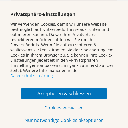
KrebsInfo
Privatsphäre-Einstellungen
0800 11 88 11
Montag – Freitag: 10 – 18 Uhr
Wir verwenden Cookies, damit wir unsere Website
bestmöglich auf Nutzerbedürfnisse ausrichten und
E-Mail
optimieren können. Da wir Ihre Privatsphäre
mailto:krebsinfo@krebsliga.ch
respektieren möchten, bitten wir Sie um ihr
Einverständnis. Wenn Sie auf «Akzeptieren &
Chat
schliessen» klicken, stimmen Sie der Speicherung von
KrebsInfo
Cookies in Ihrem Browser zu. Sie können Ihre Cookie-
Montag – Freitag: 10 – 18 Uhr
Einstellungen jederzeit in den «Privatsphären-
Einstellungen» anpassen (Link ganz zuunterst auf der
Seite). Weitere Informationen in der
Datenschutzerklärung
.
Akzeptieren & schliessen
Cookies verwalten
Nur notwendige Cookies akzeptieren
Weitere Themen